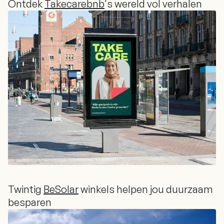
Ontdek
Takecarebnb
's wereld vol verhalen
Ontdek
Takecarebnb
's wereld vol verhalen
Twintig
BeSolar
winkels helpen jou duurzaam
besparen
Twintig
BeSolar
winkels helpen jou duurzaam