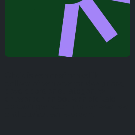
Okaia is een onafhankelijk
collectief van ervaren designers,
developers en strategen. Wij
ontwerpen en bouwen digitale
oplossingen voor merken waar we
enthousiast van worden.