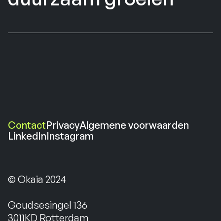
Contact
Privacy
Algemene voorwaarden
Contact
LinkedIn
Privacy
Instagram
Algemene voorwaarden
LinkedIn
Instagram
© Okaia 2024
Goudsesingel 136
3011KD Rotterdam